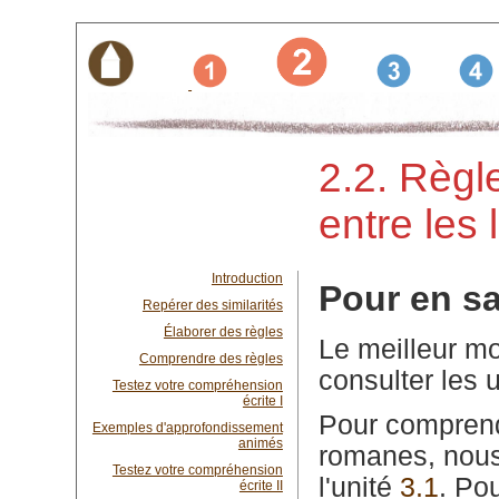
2.2. Règl
entre les
Introduction
Pour en sa
Repérer des similarités
Élaborer des règles
Le meilleur mo
Comprendre des règles
consulter les 
Testez votre compréhension
écrite I
Pour comprendr
Exemples d'approfondissement
animés
romanes, nou
Testez votre compréhension
l'unité
3.1
. Po
écrite II